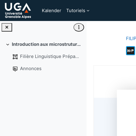
Zum Hauptinhalt
Kalender
Tutoriels
FILI
Introduction aux microstrutures
Einklappen
Filière Linguistique Prépa...
Abschlussbedin
Annonces