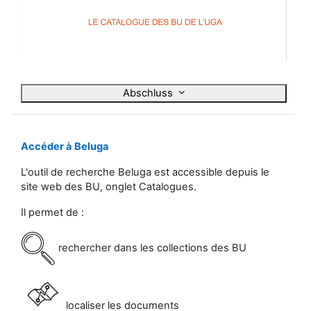
i
d
e
Abschluss
o
a
Accéder à Beluga
b
L'outil de recherche Beluga est accessible depuis le
site web des BU, onglet Catalogues.
s
Il permet de :
p
rechercher dans les collections des BU
i
e
localiser les documents