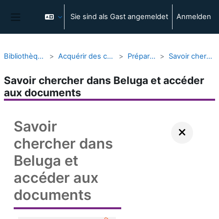
Zum Hauptinhalt
Sie sind als Gast angemeldet
Anmelden
Website-Übersicht
Bibliothèques et Appui à la Science Ouverte
Acquérir des compétences pour faire une recherche documentaire
Préparer sa recherche documentaire
Savoir chercher dans Beluga et accéder aux documents
Savoir chercher dans Beluga et accéder
aux documents
Savoir
chercher dans
Beluga et
accéder aux
documents