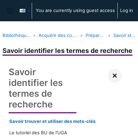
Skip to main content
You are currently using guest access
Log in
Side panel
Bibliothèques et Appui à la Science Ouverte
Acquérir des compétences pour faire une recherche documentaire
Préparer sa recherche documentaire
Savoir identifier les termes de recherche
Savoir identifier les termes de recherche
Savoir
identifier les
termes de
recherche
Savoir trouver et utiliser des mots-clés
Le tutoriel des BU de l'UGA