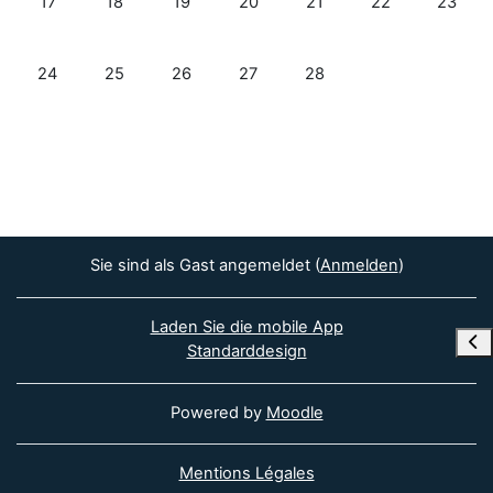
17
18
19
20
21
22
23
Keine Termine, Montag, 24. Februar
Keine Termine, Dienstag, 25. Februar
Keine Termine, Mittwoch, 26. Februar
Keine Termine, Donnerstag, 27. Fe
Keine Termine, Freitag, 2
24
25
26
27
28
Sie sind als Gast angemeldet (
Anmelden
)
Laden Sie die mobile App
Blo
Standarddesign
Powered by
Moodle
Mentions Légales